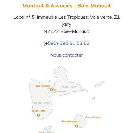
Montout & Associés - Baie-Mahault
Local n° 5, Immeuble Les Tropiques, Voie verte, Z.I.
Jarry
97122 Baie-Mahault
Previous
N
(+590) 590 81 53 62
Nous contacter