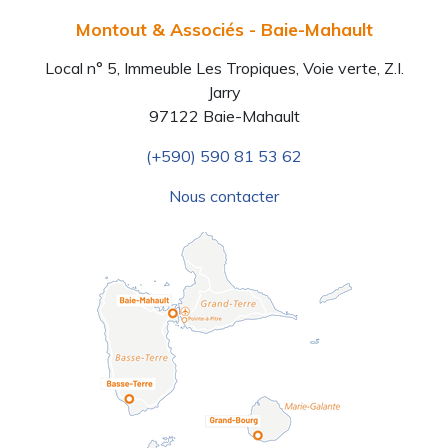
Montout & Associés - Baie-Mahault
Local n° 5, Immeuble Les Tropiques, Voie verte, Z.I.
Jarry
97122 Baie-Mahault
Previous
N
(+590) 590 81 53 62
Nous contacter